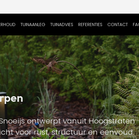
ERHOUD
TUINAANLEG
TUINADVIES
REFERENTIES
CONTACT
FA
erpen
oeijs ontwerpt vanuit Hoogstraten
t voor rust, structuur en eenvoud.