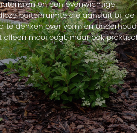
 materialen en een evenwichtige
dloze buitenruimte die aansluit bij de
na te denken over vorm en onderhoud
t alleen mooi oogt, maar ook praktisc