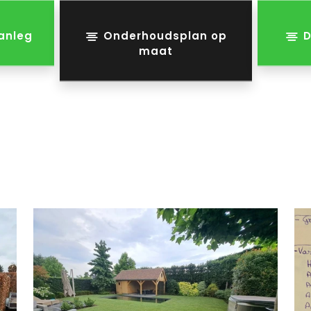
anleg
Onderhoudsplan op
D
maat