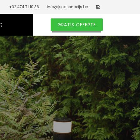
+32 474 71 10 36
info@jonassnoeijs.be
Q
GRATIS OFFERTE