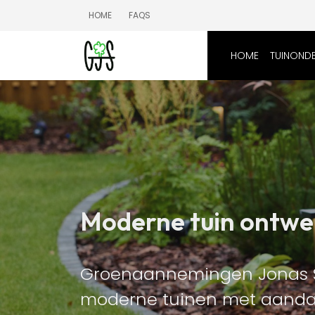
HOME
FAQS
HOME
TUINOND
Moderne tuin ontw
Groenaannemingen Jonas Sn
moderne tuinen met aandach