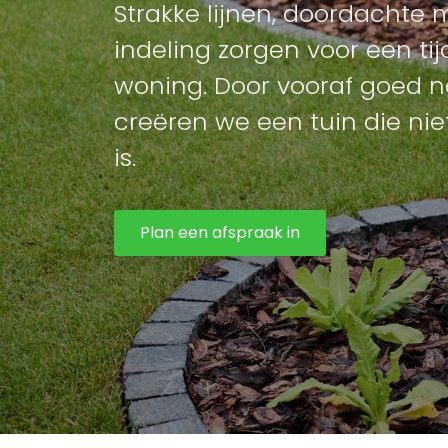
Strakke lijnen, doordachte
indeling zorgen voor een tij
woning. Door vooraf goed 
creëren we een tuin die nie
is.
Plan een afspraak in