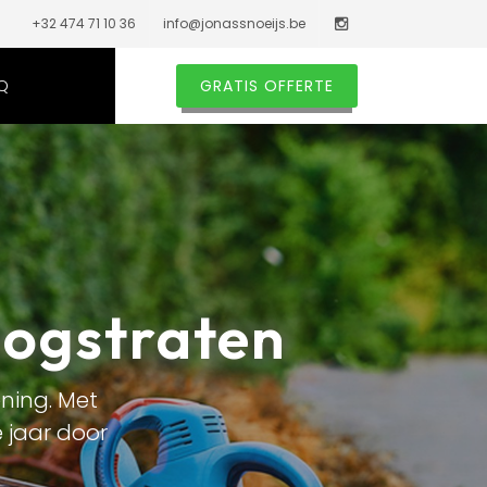
+32 474 71 10 36
info@jonassnoeijs.be
Q
GRATIS OFFERTE
oogstraten
ning. Met
 jaar door