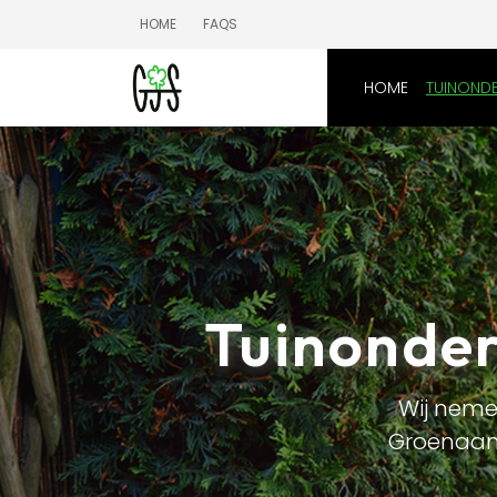
HOME
FAQS
HOME
TUINOND
Tuinonder
Wij neme
Groenaann