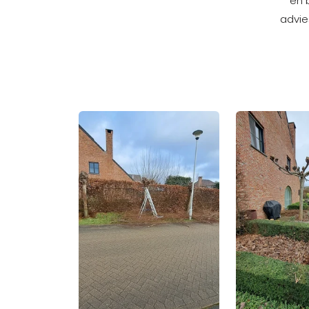
en 
advie