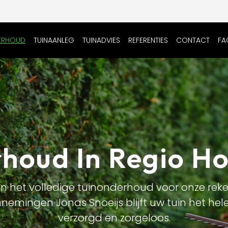
ERHOUD
TUINAANLEG
TUINADVIES
REFERENTIES
CONTACT
FA
houd In Regio H
n het volledige tuinonderhoud voor onze reke
emingen Jonas Snoeijs blijft uw tuin het hele
verzorgd en zorgeloos.