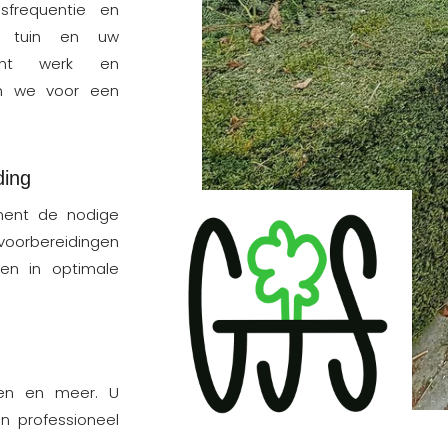
frequentie en
 tuin en uw
iënt werk en
en we voor een
ding
ment de nodige
voorbereidingen
t en in optimale
ren en meer. U
n professioneel