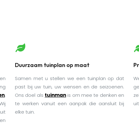
Duurzaam tuinplan op maat
Pr
gen
Samen met u stellen we een tuinplan op dat
W
ing
past bij uw tuin, uw wensen en de seizoenen.
ge
en
,
Ons doel als
tuinman
is om mee te denken en
ze
Wij
te werken vanuit een aanpak die aansluit bij
ui
uit
elke tuin.
een