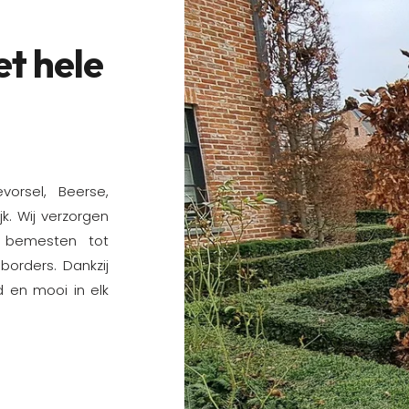
t hele
vorsel, Beerse,
k. Wij verzorgen
 bemesten tot
orders. Dankzij
d en mooi in elk