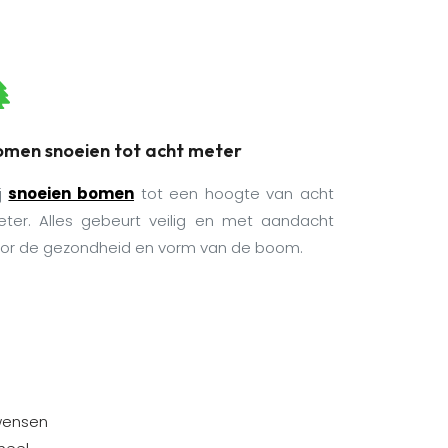
omen snoeien tot acht meter
j
snoeien bomen
tot een hoogte van acht
ter. Alles gebeurt veilig en met aandacht
or de gezondheid en vorm van de boom.
 wensen