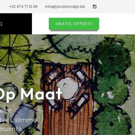
+32 474 71 10 36
info@jonassnoeijs.be
Q
GRATIS OFFERTE
Op Maat
elpt
vies, slimme
nruimte.