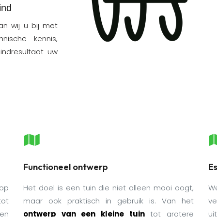
ind
an wij u bij met
nische kennis,
eindresultaat uw
Functioneel ontwerp
Es
 op
Het doel is een tuin die niet alleen mooi oogt,
We
tot
maar ook praktisch in gebruik is. Van het
ve
en
ontwerp van een kleine tuin
tot grotere
ui