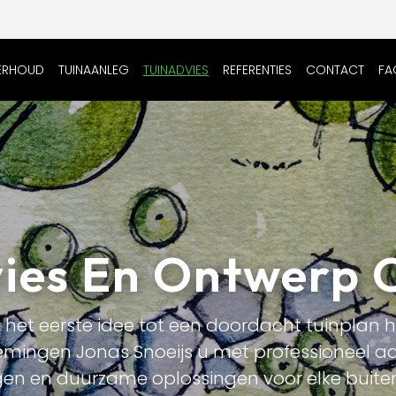
ERHOUD
TUINAANLEG
TUINADVIES
REFERENTIES
CONTACT
FA
vies En Ontwerp 
 het eerste idee tot een doordacht tuinplan h
ingen Jonas Snoeijs u met professioneel ad
gen en duurzame oplossingen voor elke buite