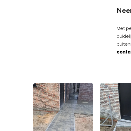
Nee
Met pe
duidel
buiten
conta