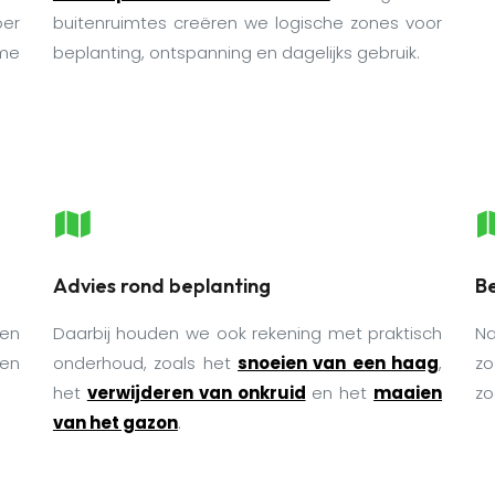
oer
buitenruimtes creëren we logische zones voor
me
beplanting, ontspanning en dagelijks gebruik.
Advies rond beplanting
Be
een
Daarbij houden we ook rekening met praktisch
Na
ten
onderhoud, zoals het
snoeien van een haag
,
zo
het
verwijderen van onkruid
en het
maaien
zo
van het gazon
.