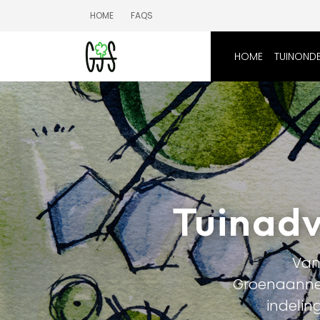
HOME
FAQS
HOME
TUINOND
Tuinad
Van
Groenaannem
indelin